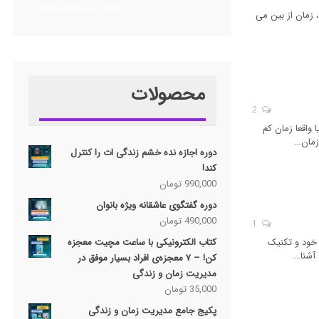
Follow @Domoshaver
تباه باشد، زمان از بین می
محصولات
2
یا واقعا زمان کم
زمان…
دوره اجازه نده خشم زندگی ات را کنترل
کند!
990,000
تومان
دوره گفتگوی عاشقانه ویژه بانوان
490,000
تومان
1
کتاب الکترونیکی با ساعت مچیت معجزه
 خود و تکنیک
 آشنا…
کن! – ۷ معجزه‌ی افراد بسیار موفق در
مدیریت زمان و زندگی
35,000
تومان
پکیج جامع مدیریت زمان و زندگی