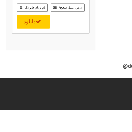
دانلود
@d