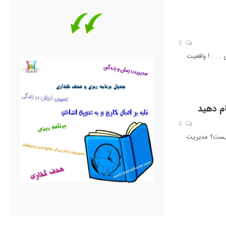
0
اری . . . ! واقعیت
0
ان چیست؟ مدیریت