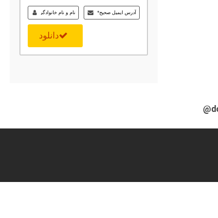
دانلود
@d