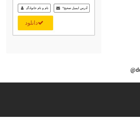
دانلود
@d