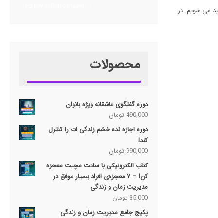
Follow @Domoshaver
ید می شویم. در
محصولات
دوره گفتگوی عاشقانه ویژه بانوان
490,000
تومان
دوره اجازه نده خشم زندگی ات را کنترل
کند!
990,000
تومان
کتاب الکترونیکی با ساعت مچیت معجزه
کن! – ۷ معجزه‌ی افراد بسیار موفق در
مدیریت زمان و زندگی
35,000
تومان
پکیج جامع مدیریت زمان و زندگی