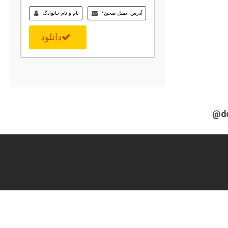
دانلود
@d